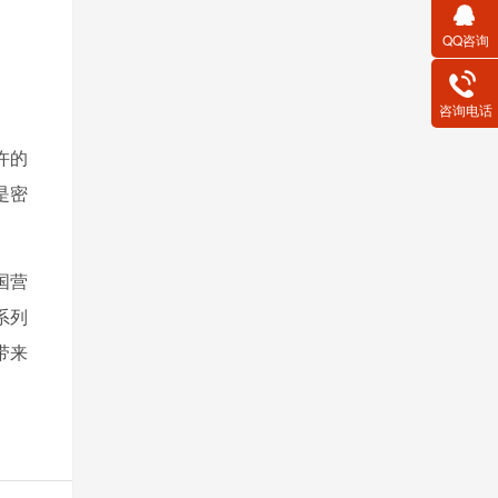
QQ咨询
咨询电话
许的
是密
国营
系列
带来