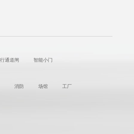
行通道闸
智能小门
消防
场馆
工厂