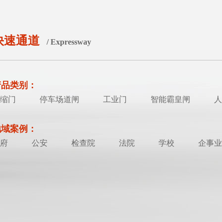
快速通道
/ Expressway
产品类别：
缩门
停车场道闸
工业门
智能霸皇闸
人
地域案例：
府
公安
检查院
法院
学校
企事业