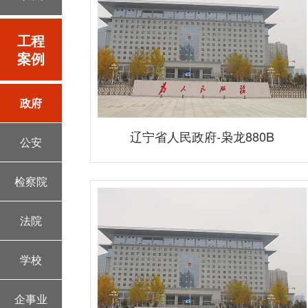
工程
案例
政府
辽宁省人民政府-枭龙880B
公安
检察院
法院
学校
企事业